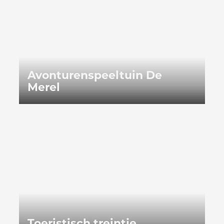
Avonturenspeeltuin De
Merel
Toeristisch treintje
Toeristisch treintje