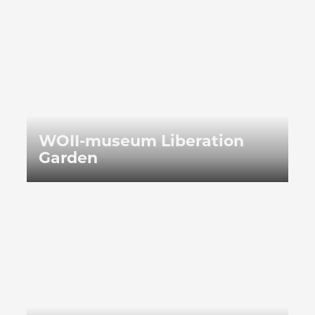
WOII-museum Liberation Garden
WOII-museum Liberation
Garden
Bootcamp Bravo