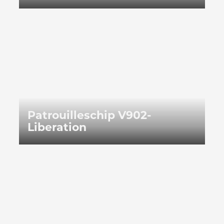
Patrouilleschip V902-Liberation
Patrouilleschip V902-
Liberation
Octavie aperitieft!