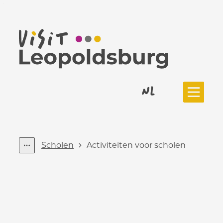
Naar inhoud
Ga naar filters
Toerisme Leopoldsburg
NL
Menu
Scholen
Activiteiten voor scholen
Toon alle broodkruimel items