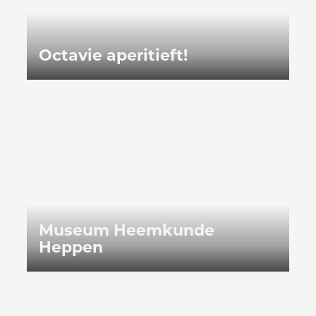
Octavie aperitieft!
Museum Heemkunde Heppen
Museum Heemkunde
Heppen
Avonturenspeeltuin De Merel