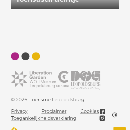
© 2026
Toerisme Leopoldsburg
Privacy
Proclaimer
Cookies
Facebook
Hoog c
Toegankelijkheidsverklaring
Instagram
LCP nv 2026 ©