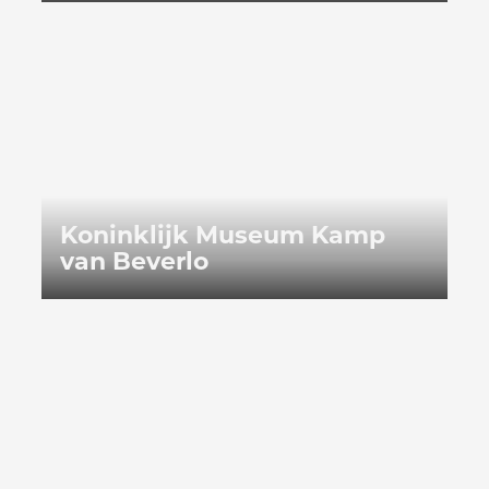
Koninklijk Museum Kamp van Beve
Koninklijk Museum Kamp
van Beverlo
M.K.O.K. Museum K-Blokken en Osc