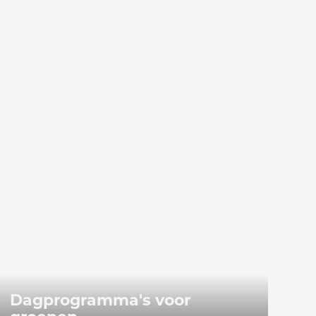
aafplaatsen met gids
Dagprogramma's voor groepen
Dagprogramma's voor