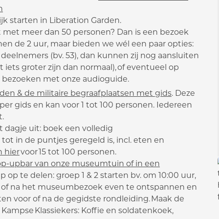
n
k starten in Liberation Garden.
st met meer dan 50 personen? Dan is een bezoek
nnen de 2 uur, maar bieden we wél een paar opties:
 deelnemers (bv. 53), dan kunnen zij nog aansluiten
 iets groter zijn dan normaal), of eventueel op
n bezoeken met onze audioguide.
n & de militaire begraafplaatsen met gids
. Deze
per gids en kan voor 1 tot 100 personen. Iedereen
t.
 dagje uit: boek een volledig
ot in de puntjes geregeld is, incl. eten en
 hier
voor 15 tot 100 personen.
 pop-upbar van onze museumtuin of in een
ep op te delen: groep 1 & 2 starten bv. om 10:00 uur,
oor of na het museumbezoek even te ontspannen en
ten voor of na de gegidste rondleiding. Maak de
Kampse Klassiekers: Koffie en soldatenkoek,