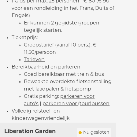
1 Gids per max. 25 personen - € 80 (€ 90
voor een rondleiding in het Frans, Duits of
Engels)
Er kunnen 2 gegidste groepen
tegelijk starten.
Ticketprijs:
Groepstarief (vanaf 10 pers.): €
11,50/persoon
Tarieven
Bereikbaarheid en parkeren
Goed bereikbaar met trein & bus
Bewaakte overdekte fietsenstalling
met laadpalen & fietspomp
Gratis parking:
parkeren voor
auto's
|
parkeren voor (tour)bussen
Volledig rolstoel- en
kinderwagenvriendelijk
Contact
Liberation Garden
Nu gesloten