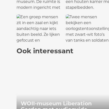
Ook interessant
WOII-museum Liberation Garden
WOII-museum Liberation