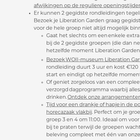
afwijkingen op de reguliere openingstijde
Er kunnen 2 gegidste rondleidingen tegelij
Bezoek je Liberation Garden graag gegid
voor de hele groep niet altijd mogelijk bi
Gaat het slechts om een enkele extra
bij de 2 gegidste groepen (die dan net
hetzelfde moment Liberation Garde
Bezoek WOII-museum Liberation Garde
rondleiding duurt 3 uur en kost €120 
start en eindigt op hetzelfde momen
Of geniet zorgeloos van een compleet
verzorgd dagprogramma waarbij alles t
drinken.
Ontdek onze arrangementen
Tijd voor een drankje of hapje in de
horecazaak vlakbij
. Perfect om je gro
groep 3 en 4 om 11:00. Ideaal om v
bij te praten terwijl de groepen wach
beleving compleet met één van onze 