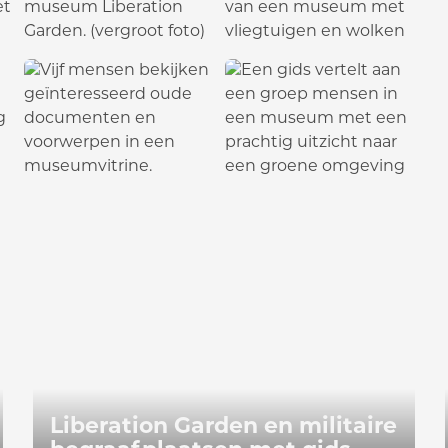
 met audioguide
Liberation Garden en militaire begr
Liberation Garden en militaire