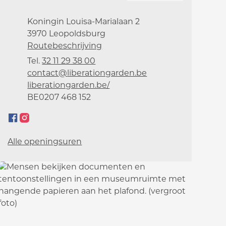
Adres
Koningin Louisa-Marialaan 2
,
3970
Leopoldsburg
Routebeschrijving
Tel.
32 11 29 38 00
E-mail
contact
@
liberationgarden.be
Website
liberationgarden.be/
Ondernemingsnummer
BE0207 468 152
Facebook
Instagram
Liberation Garden
Liberation Garden
Liberation Garden
Alle openingsuren