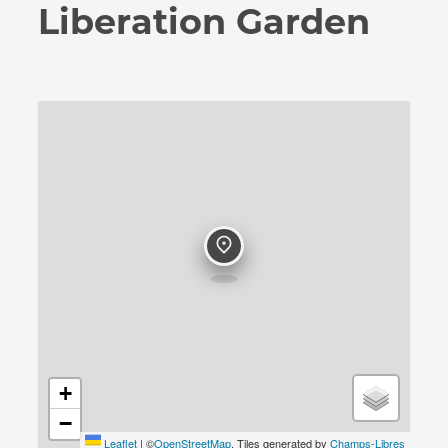
Liberation Garden
Contact
+
−
Leaflet
|
©
OpenStreetMap
, Tiles generated by
Champs-Libres