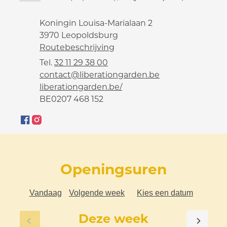
Adres
Koningin Louisa-Marialaan 2
,
3970
Leopoldsburg
Routebeschrijving
Tel.
32 11 29 38 00
E-mail
contact
@
liberationgarden.be
Website
liberationgarden.be/
Ondernemingsnummer
BE0207 468 152
Facebook
Instagram
Liberation Garden
Liberation Garden
Openingsuren
Vandaag
Volgende week
Kies een datum
Deze week
Bekijk openingsuren van de week hiervo
Bekij