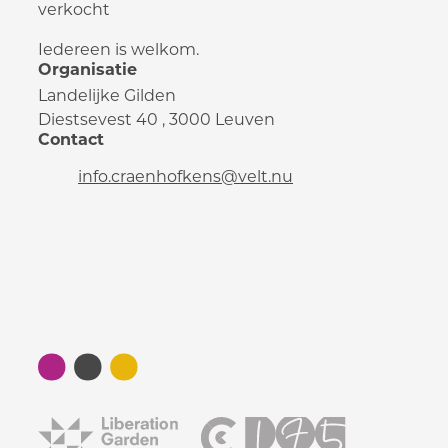
verkocht
Iedereen is welkom.
Organisatie
Landelijke Gilden
Diestsevest 40
,
3000
Leuven
Contact
E-mail
info.craenhofkens
@
velt.nu