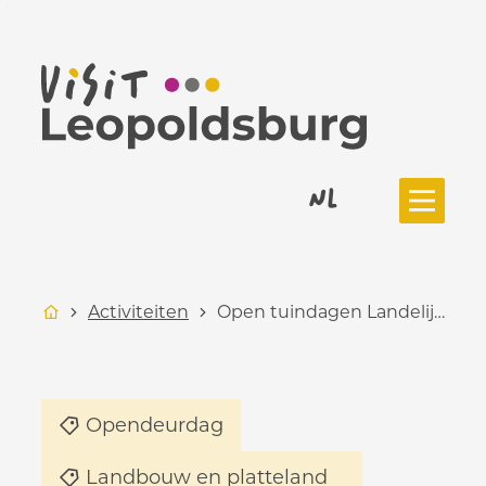
Naar inhoud
Toerisme Leopoldsburg
NL
Menu
Startpagina
Activiteiten
Open tuindagen Landelijke Gilde
Categorieën
Opendeurdag
Landbouw en platteland